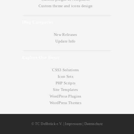
Custom theme and icons design
Blog Categories
New Releases
Update Info
Explore Our Items
CSS3 Solutions
Icon Sets
PHP Scripts
Site Templates
WordPress Plugins
WordPress Themes
©
TC Dellbrück e.V.
|
Impressum
|
Datenschutz