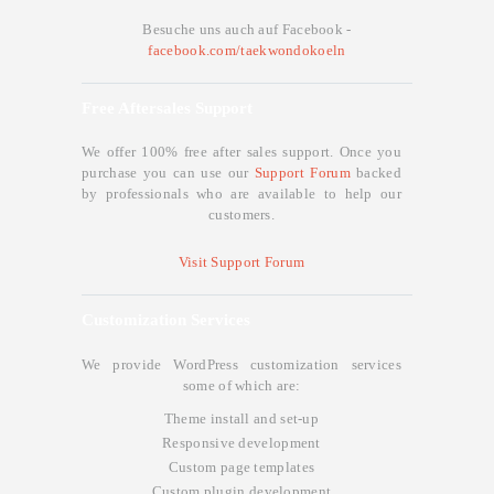
Besuche uns auch auf Facebook -
facebook.com/taekwondokoeln
Free Aftersales Support
We offer 100% free after sales support. Once you
purchase you can use our
Support Forum
backed
by professionals who are available to help our
customers.
Visit Support Forum
Customization Services
We provide WordPress customization services
some of which are:
Theme install and set-up
Responsive development
Custom page templates
Custom plugin development