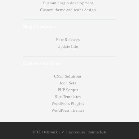
Custom plugin development
Custom theme and icons design
Blog Categories
New Releases
Update Info
Explore Our Items
CSS3 Solutions
Icon Sets
PHP Scripts
Site Templates
WordPress Plugins
WordPress Themes
©
TC Dellbrück e.V.
|
Impressum
|
Datenschutz