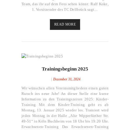
Team, das ihr auf dem Foto sehen könnt: Ralf Koke,
1. Vorsitzender des TC Dellbrück sagt…
READ MORE
Februar 25, 2025
162
Trainingsbeginn 2025
Dezember 31, 2024
Wir wünschen allen Vereinsmitgliedern einen guten
Rutsch ins neue Jahr! An dieser Stelle eine kurze
Information zu den Trainingszeiten 2025: Kinder-
Training Mit dem Kinder-Training geht es ab
Montag, 13. Januar 2025 wieder los. Trainiert wird
jeden Montag in der Halle „Alte Wipperfürther Str.
49-51“ in Köln Buchheim von 18 Uhr bis 19:20 Uhr.
Erwachsenen-Training Das Erwachsenen-Training