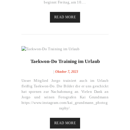
beginnt Freitag, am 10.…
READ MORE
Dezember 31, 2024
70
Taekwon-Do Training im Urlaub
Oktober 7, 2023
Unser Mitglied Jorgo trainiert auch im Urlaub
fleißig Taekwon-Do. Die Bilder die er uns geschickt
hat spornen zur Nachahmung an. Vielen Dank an
Jorgo und seinen Fotografen Kai Grundmann
https://www.instagram.com/kai_grundmann_photog
raphy/.
READ MORE