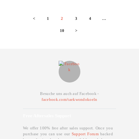
Seitennummerierung
Oktober 7, 2023
126
<
PAGE
1
PAGE
2
PAGE
3
PAGE
4
…
der
PAGE
10
>
Beiträge
Besuche uns auch auf Facebook -
facebook.com/taekwondokoeln
Free Aftersales Support
We offer 100% free after sales support. Once you
purchase you can use our
Support Forum
backed